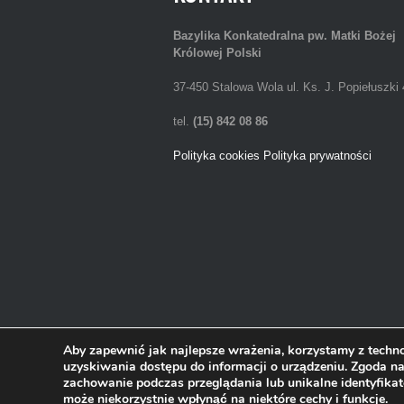
Bazylika Konkatedralna
pw. Matki Bożej
Królowej Polski
37-450 Stalowa Wola ul. Ks. J. Popiełuszki 
tel.
(15) 842 08 86
Polityka cookies
Polityka prywatności
Aby zapewnić jak najlepsze wrażenia, korzystamy z technol
uzyskiwania dostępu do informacji o urządzeniu. Zgoda na
zachowanie podczas przeglądania lub unikalne identyfikat
2013 © Bazylika Konkatedralna w Stalowej Wol
może niekorzystnie wpłynąć na niektóre cechy i funkcje.