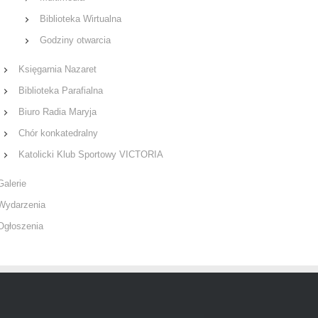
Biblioteka Wirtualna
Godziny otwarcia
Księgarnia Nazaret
Biblioteka Parafialna
Biuro Radia Maryja
Chór konkatedralny
Katolicki Klub Sportowy VICTORIA
Galerie
Wydarzenia
Ogłoszenia