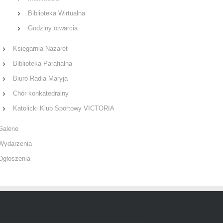
Biblioteka Wirtualna
Godziny otwarcia
Księgarnia Nazaret
Biblioteka Parafialna
Biuro Radia Maryja
Chór konkatedralny
Katolicki Klub Sportowy VICTORIA
Galerie
Wydarzenia
Ogłoszenia