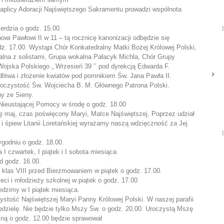
aplicy Adoracji Najświętszego Sakramentu prowadzi wspólnota
erdzia o godz. 15.00.
owi Pawłowi II w 11 – tą rocznicę kanonizacji odbędzie się
dz. 17.00. Wystąpi Chór Konkatedralny Matki Bożej Królowej Polski,
lna z solistami, Grupa wokalna Pałacyk Michla, Chór Grupy
Wojska Polskiego „ Wrzesień 39 ’’ pod dyrekcją Edwarda F.
itwa i złożenie kwiatów pod pomnikiem Św. Jana Pawła II.
a Uroczystość Św. Wojciecha B. M. Głównego Patrona Polski.
y ze Sieny.
Nieustającej Pomocy w środę o godz. 18.00
ę maj, czas poświęcony Maryi, Matce Najświętszej. Poprzez udział
 śpiew Litanii Loretańskiej wyrażamy naszą wdzięczność za Jej
godniu o godz. 18.00.
I czwartek, I piątek i I sobota miesiąca
d godz. 16.00.
klas VIII przed Bierzmowaniem w piątek o godz. 17.00.
eci i młodzieży szkolnej w piątek o godz. 17.00
dzimy w I piątek miesiąca.
ystość Najświętszej Maryi Panny Królowej Polski. W naszej parafii
edzielę. Nie będzie tylko Mszy Św. o godz. 20.00. Uroczystą Mszę
zną o godz. 12.00 będzie sprawował