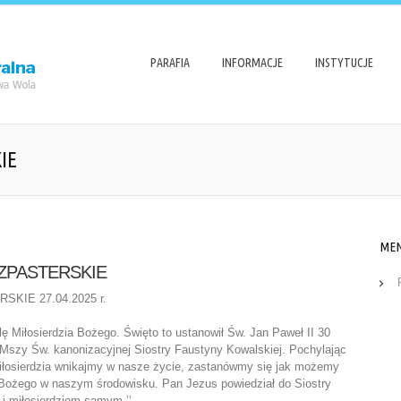
PARAFIA
INFORMACJE
INSTYTUCJE
IE
ME
ZPASTERSKIE
KIE 27.04.2025 r.
ę Miłosierdzia Bożego. Święto to ustanowił Św. Jan Paweł II 30
Mszy Św. kanonizacyjnej Siostry Faustyny Kowalskiej. Pochylając
iłosierdzia wnikajmy w nasze życie, zastanówmy się jak możemy
 Bożego w naszym środowisku. Pan Jezus powiedział do Siostry
 i miłosierdziem samym ’’