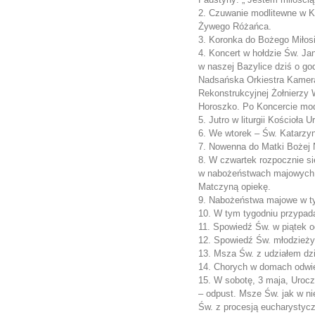
2. Czuwanie modlitewne w K
Żywego Różańca.
3. Koronka do Bożego Miłosi
4. Koncert w hołdzie Św. Jan
w naszej Bazylice dziś o go
Nadsańska Orkiestra Kamera
Rekonstrukcyjnej Żołnierzy 
Horoszko. Po Koncercie modl
5. Jutro w liturgii Kościoł
6. We wtorek – Św. Katarzyn
7. Nowenna do Matki Bożej 
8. W czwartek rozpocznie si
w nabożeństwach majowych i
Matczyną opiekę.
9. Nabożeństwa majowe w ty
10. W tym tygodniu przypada 
11. Spowiedź Św. w piątek o
12. Spowiedź Św. młodzieży 
13. Msza Św. z udziałem dzi
14. Chorych w domach odwie
15. W sobotę, 3 maja, Urocz
– odpust. Msze Św. jak w ni
Św. z procesją eucharystyc