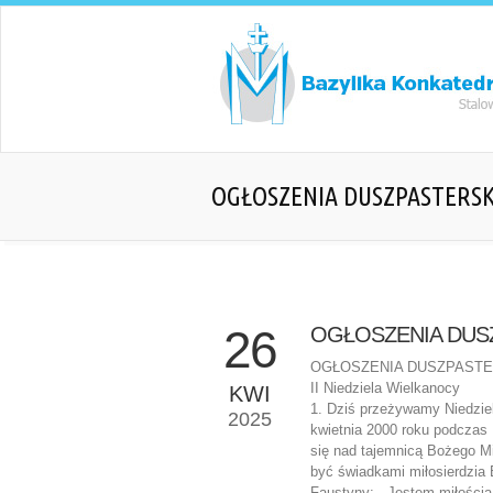
OGŁOSZENIA DUSZPASTERSK
26
OGŁOSZENIA DUS
OGŁOSZENIA DUSZPASTERS
II Niedziela Wielkanocy
KWI
1. Dziś przeżywamy Niedziel
2025
kwietnia 2000 roku podczas 
się nad tajemnicą Bożego M
być świadkami miłosierdzia
Faustyny: „ Jestem miłością