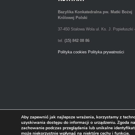
Bazylika Konkatedralna
pw. Matki Bożej
Królowej Polski
37-450 Stalowa Wola ul. Ks. J. Popiełuszki 
tel.
(15) 842 08 86
Polityka cookies
Polityka prywatności
Aby zapewnić jak najlepsze wrażenia, korzystamy z technol
uzyskiwania dostępu do informacji o urządzeniu. Zgoda na
zachowanie podczas przeglądania lub unikalne identyfikat
2013 © Bazylika Konkatedralna w Stalowej Wol
może niekorzystnie wpłynąć na niektóre cechy i funkcje.