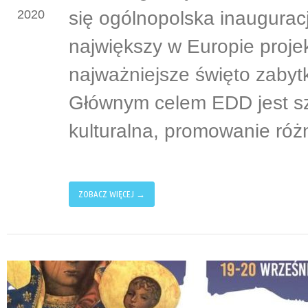
się ogólnopolska inauguracj
2020
największy w Europie proje
najważniejsze święto zabyt
Głównym celem EDD jest sze
kulturalna, promowanie róż
ZOBACZ WIĘCEJ →