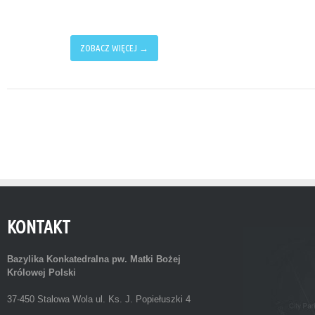
ZOBACZ WIĘCEJ →
KONTAKT
Bazylika Konkatedralna
pw. Matki Bożej
Królowej Polski
37-450 Stalowa Wola ul. Ks. J. Popiełuszki 4