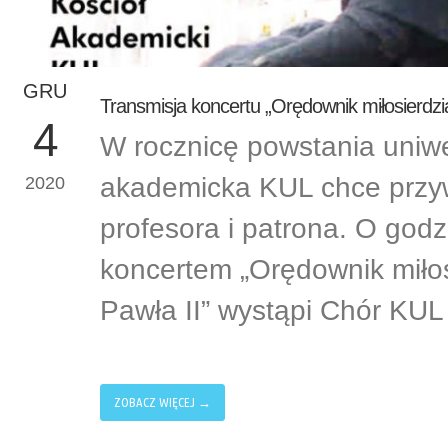
GRU
Transmisja koncertu „Orędownik miłosierdzi
4
W rocznicę powstania uniwe
akademicka KUL chce przyw
2020
profesora i patrona. O god
koncertem „Orędownik miłos
Pawła II” wystąpi Chór KUL
ZOBACZ WIĘCEJ →