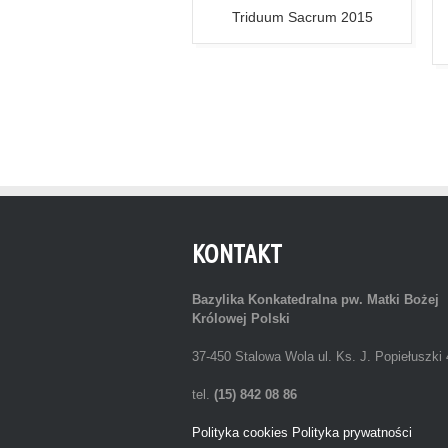
św. w intencji Ojczyzny i
Triduum Sacrum 2015
erzy Wyklętych - 2 marca
2014 roku
KONTAKT
Bazylika Konkatedralna
pw. Matki Bożej
Królowej Polski
37-450 Stalowa Wola ul. Ks. J. Popiełuszki 
tel.
(15) 842 08 86
Polityka cookies
Polityka prywatności