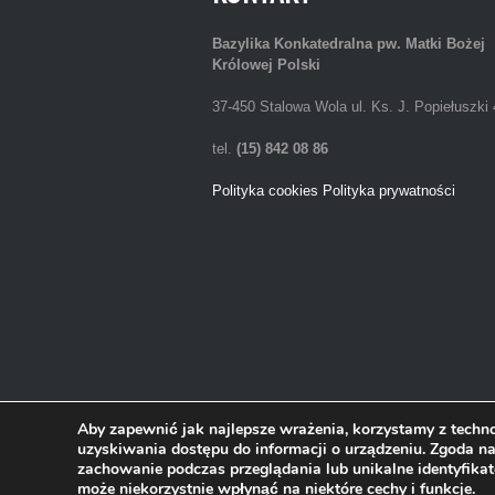
Bazylika Konkatedralna
pw. Matki Bożej
Królowej Polski
37-450 Stalowa Wola ul. Ks. J. Popiełuszki 
tel.
(15) 842 08 86
Polityka cookies
Polityka prywatności
Aby zapewnić jak najlepsze wrażenia, korzystamy z technol
uzyskiwania dostępu do informacji o urządzeniu. Zgoda na
zachowanie podczas przeglądania lub unikalne identyfikat
2013 © Bazylika Konkatedralna w Stalowej Wol
może niekorzystnie wpłynąć na niektóre cechy i funkcje.