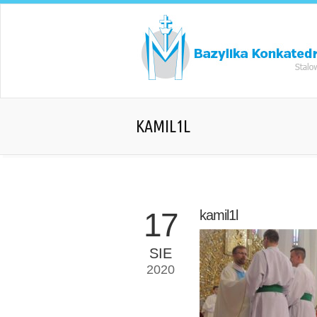
KAMIL1L
17
kamil1l
SIE
2020