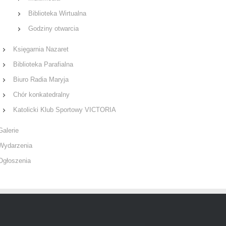
Biblioteka Wirtualna
Godziny otwarcia
Księgarnia Nazaret
Biblioteka Parafialna
Biuro Radia Maryja
Chór konkatedralny
Katolicki Klub Sportowy VICTORIA
Galerie
Wydarzenia
Ogłoszenia